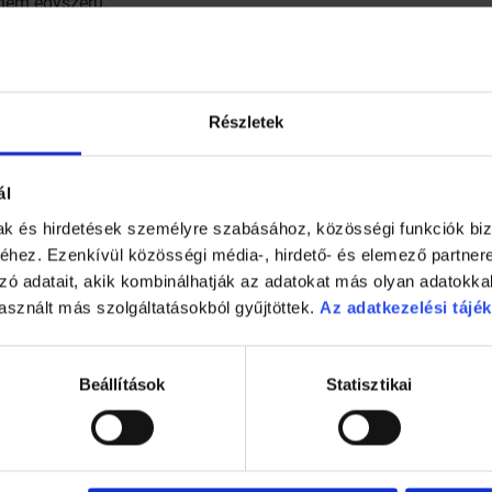
nem egyszerű.
Részletek
ál
mak és hirdetések személyre szabásához, közösségi funkciók biz
hez. Ezenkívül közösségi média-, hirdető- és elemező partner
zó adatait, akik kombinálhatják az adatokat más olyan adatokka
asznált más szolgáltatásokból gyűjtöttek.
Az adatkezelési tájék
Beállítások
Statisztikai
1 perc
gerjedtek a srácok
A nagy fadilemma