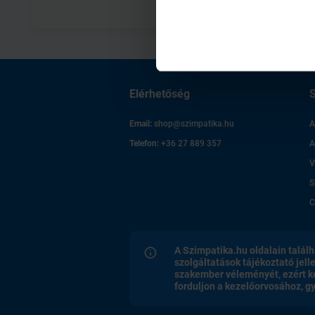
Elérhetőség
S
Email:
shop@szimpatika.hu
A
Telefon:
+36 27 889 357
A
V
S
C
A Szimpatika.hu oldalain találh
szolgáltatások tájékoztató jell
szakember véleményét, ezért k
forduljon a kezelőorvosához, 