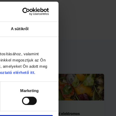
A sütikről
tosításához, valamint
einkkel megosztjuk az Ön
l, amelyeket Ön adott meg
oztató elérhető itt.
Marketing
2 perc
Ételmaradékból elektromos