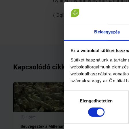
Gyökeres, vágott vagy mű? A döntés 
{_DqiNmahpio}
Beleegyezés
Ez a weboldal sütiket haszn
Sütiket használunk a tartal
Kapcsolódó cikkek
weboldalforgalmunk elemzésé
weboldalhasználatra vonatko
számukra vagy az Ön által h
Hozzájárulás
Elengedhetetlen
kiválasztása
1 perc
1 perc
Beüvegezték a Millenárist
Gesztire 