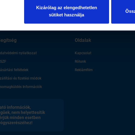
Kizárólag az elengedhetetlen
Össz
sütiket használja
egítség
Oldalak
datvédelmi nyilatkozat
Kapcsolat
SZF
Rólunk
ásárlási feltételek
Reklámfilm
zállítási és fizetési módok
somagküldés Információk
ató információk,
egűek, nem helyettesítik
érjük minden esetben
gyógyszerészéhez!