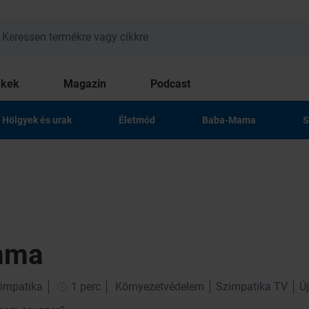
kkek
Magazin
Podcast
Hölgyek és urak
Életmód
Baba-Mama
S
emma
zimpatika
1 perc
Környezetvédelem
Szimpatika TV
Ú