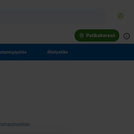
Patikakereső
zépségápolás
Állatpatika
jrahasznosítás