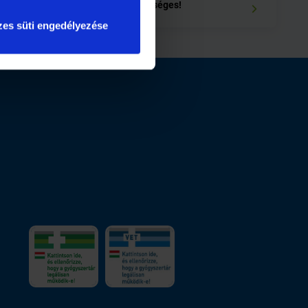
áramot - lehetséges!
es süti engedélyezése