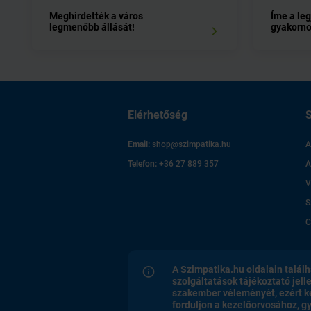
Meghirdették a város
Íme a le
legmenőbb állását!
gyakorn
Elérhetőség
S
Email:
shop@szimpatika.hu
A
Telefon:
+36 27 889 357
A
V
S
C
A Szimpatika.hu oldalain találh
szolgáltatások tájékoztató jell
szakember véleményét, ezért k
forduljon a kezelőorvosához, 