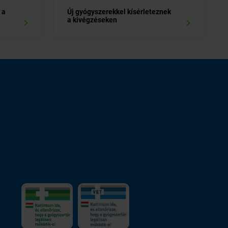
 a
Új gyógyszerekkel kísérleteznek
a kivégzéseken