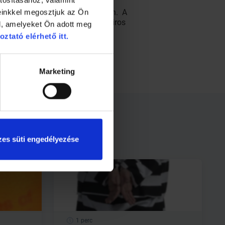
 az ezredforduló környékén a
 biztosított gépjárműállományban. A
einkkel megosztjuk az Ön
. Ezt követi a fekete, a kék, a piros
l, amelyeket Ön adott meg
adatai szerint, a nappali
oztató elérhető itt.
Marketing
es süti engedélyezése
1 perc