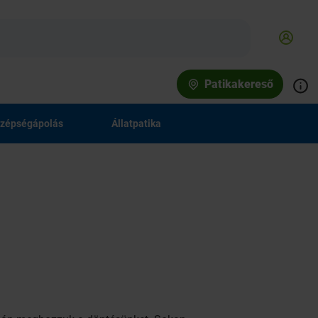
Patikakereső
zépségápolás
Állatpatika