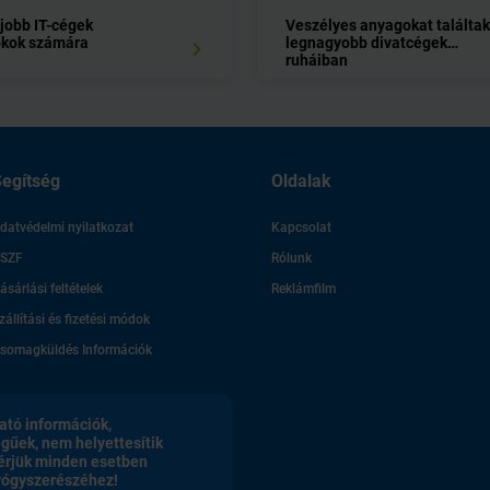
gjobb IT-cégek
Veszélyes anyagokat találtak
okok számára
legnagyobb divatcégek
ruháiban
egítség
Oldalak
datvédelmi nyilatkozat
Kapcsolat
SZF
Rólunk
ásárlási feltételek
Reklámfilm
zállítási és fizetési módok
somagküldés Információk
ató információk,
egűek, nem helyettesítik
érjük minden esetben
gyógyszerészéhez!