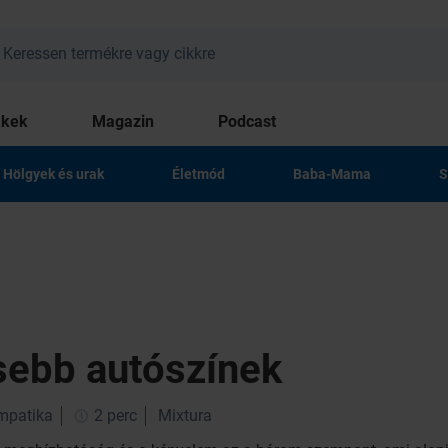
kkek
Magazin
Podcast
Hölgyek és urak
Életmód
Baba-Mama
S
sebb autószínek
impatika
2 perc
Mixtura