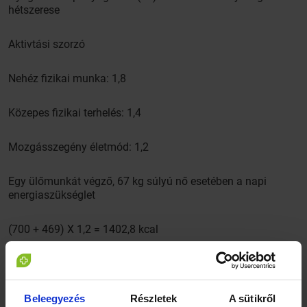
hétszerese
Aktivtási szorzó
Nehéz fizikai munka: 1,8
Közepes fizikai terhelés: 1,4
Mozgásszegény életmód: 1,2
Egy ülőmunkát végző, 67 kg súlyú nő esetében a napi
energiaszükséglet
(700 + 469) X 1,2 = 1402,8 kcal
Aki fogyni szeretne, a saját energiaigényénél 4-700
kalóriával kell kevesebbet felvennie. Ebben az esetben heti
0,5-1 kg fogyás várható.
Beleegyezés
Részletek
A sütikről