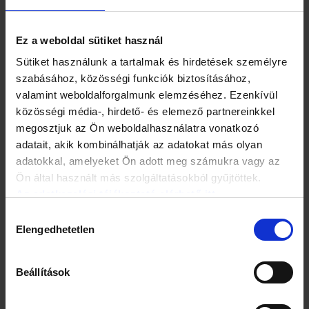
Túlsúlyos vagy elhízott?
Ez a weboldal sütiket használ
Sütiket használunk a tartalmak és hirdetések személyre
A testtömegindexétől függ.
szabásához, közösségi funkciók biztosításához,
valamint weboldalforgalmunk elemzéséhez. Ezenkívül
Kiszámítása:
közösségi média-, hirdető- és elemező partnereinkkel
megosztjuk az Ön weboldalhasználatra vonatkozó
ossza el a testsúlyát a méterben mért
adatait, akik kombinálhatják az adatokat más olyan
testmagassága négyzetével.
adatokkal, amelyeket Ön adott meg számukra vagy az
Ön által használt más szolgáltatásokból gyűjtöttek.
Pl.: 67: (1,64 X 1,64) = 24,9
Az adatkezelési tájékoztató elérhető itt.
Hozzájárulás
19-24: normális súly
Elengedhetetlen
kiválasztása
25-27: túlsúly
Beállítások
30-40: közepes elhízás