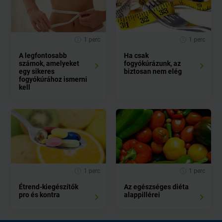
1 perc
1 perc
A legfontosabb
Ha csak
számok, amelyeket
fogyókúrázunk, az
egy sikeres
biztosan nem elég
fogyókúrához ismerni
kell
1 perc
1 perc
Étrend-kiegészítők
Az egészséges diéta
pro és kontra
alappillérei