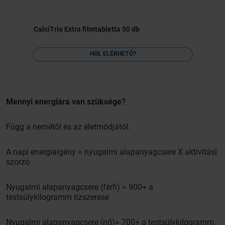
CalciTrio Extra filmtabletta 50 db
HOL ELÉRHETŐ?
Mennyi energiára van szüksége?
Függ a nemétől és az életmódjától.
A napi energiaigény = nyugalmi alapanyagcsere X aktivitási
szorzó
Nyugalmi alapanyagcsere (férfi) = 900+ a
testsúlykilogramm tízszerese
Nyugalmi alapanyagcsere (nő)= 700+ a testsúlykilogramm