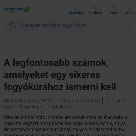
Webshop
Patikák
Kosár
Menü
A legfontosabb számok,
amelyeket egy sikeres
fogyókúrához ismerni kell
Módosítva: 8/31/2012
Szerző: Szimpatika
1 perc
sport
Fogyókúra
Táplálkozás
Minden ember más. Minden embernek más az életvitele, a
naponta végzett mozgásmennyisége, a kora, neme, súlya.
Nehéz tehát megmondani, hogy milyen módszerrel tudna
eredményesen fogyókúrázni. Egyáltalán, van-e leadandó