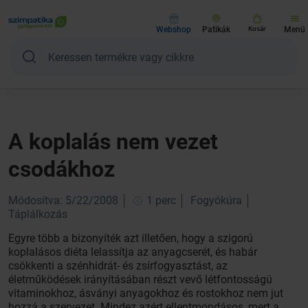
Webshop
Patikák
Kosár
Menü
A koplalás nem vezet
csodákhoz
Módosítva: 5/22/2008
1 perc
Fogyókúra
Táplálkozás
Egyre több a bizonyíték azt illetően, hogy a szigorú
koplalásos diéta lelassítja az anyagcserét, és habár
csökkenti a szénhidrát- és zsírfogyasztást, az
életműködések irányításában részt vevő létfontosságú
vitaminokhoz, ásványi anyagokhoz és rostokhoz nem jut
hozzá a szervezet. Mindez azért ellentmondásos, mert a