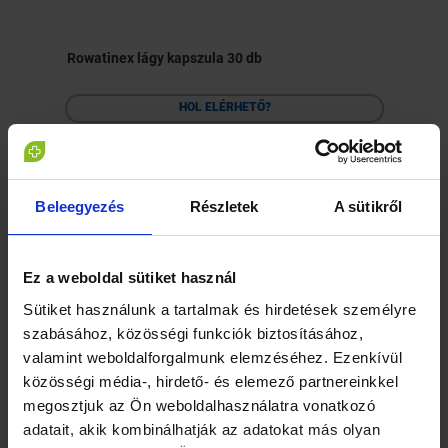
g
Rowatinex lágy kapszula 30 db
HOL ELÉRHETŐ?
A megfelelő mennyiségű rostfogyasztás segíti az
Beleegyezés
Részletek
A sütikről
emésztést, a méreganyagok és a salakanyagok
eltávolítását, ami az egészség védelme mellett felgyorsítja a
fogyási folyamatokat is. A rostok vizet szívnak magukba,
Ez a weboldal sütiket használ
telítettség-érzést generálnak, ami által csökken az étvágy és
emiatt a táplálékbevitel is. Az étkezési rost csökkenti a
Sütiket használunk a tartalmak és hirdetések személyre
zsírok felszívódását, javítja az anyagcserét és az emésztési
szabásához, közösségi funkciók biztosításához,
funkciókat is.
valamint weboldalforgalmunk elemzéséhez. Ezenkívül
közösségi média-, hirdető- és elemező partnereinkkel
A rostban gazdag étrenddel elkerülhetőek a vastagbél
különböző rendellenességei, a székrekedés, a vér magas
megosztjuk az Ön weboldalhasználatra vonatkozó
koleszterinszintje, az arterioszklerózis, az epevezeték
adatait, akik kombinálhatják az adatokat más olyan
károsodásai, a vércukorszint ingadozása, és végül, de nem