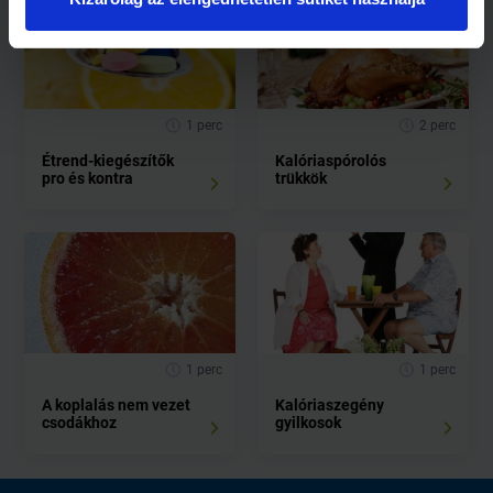
1 perc
2 perc
Étrend-kiegészítők
Kalóriaspórolós
pro és kontra
trükkök
1 perc
1 perc
A koplalás nem vezet
Kalóriaszegény
csodákhoz
gyilkosok