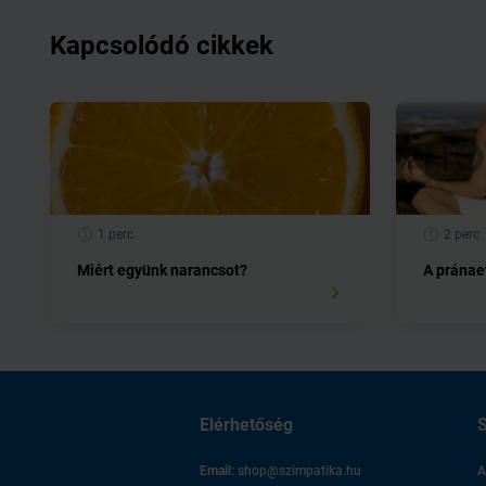
Kapcsolódó cikkek
1 perc
2 perc
Miért együnk narancsot?
A pránaev
Elérhetőség
S
Email:
shop@szimpatika.hu
A