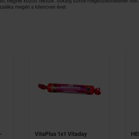
, hegyek között fekszik. Sokáig szinte megközelíthetetlen volt
zaléka megéri a kilencven évet.
-
VitaPlus 1x1 Vitaday
HER