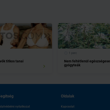
1 perc
ők titkos tanai
Nem feltétlenül egészségese
gyógyteák
egítség
Oldalak
datvédelmi nyilatkozat
Kapcsolat