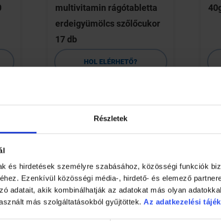
0
multivitamin rágótabletta
40
erdeigyümölcs szőlőcukor
17 db
HOL ELÉRHETŐ?
RÉSZLETEK
Részletek
ál
s. Japán kutatók szerint az egészségben megélt évek a helyi ét
mak és hirdetések személyre szabásához, közösségi funkciók biz
tovább élnek, de ritkán fordul elő olyan betegség körükben, mi
hez. Ezenkívül közösségi média-, hirdető- és elemező partner
zó adatait, akik kombinálhatják az adatokat más olyan adatokka
asznált más szolgáltatásokból gyűjtöttek.
Az adatkezelési tájék