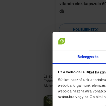
la 30 db
vitamin cink kapszula 6
db
HOL ELÉRHETŐ?
HOL ELÉRHETŐ?
RÉSZLETEK
RÉSZLETEK
Beleegyezés
Ez a weboldal sütiket haszn
És egész életében teljesen egészsége
Sütiket használunk a tartal
Ebben a faluban az emberek nem csak 
weboldalforgalmunk elemzésé
Alzheimer-kór.
weboldalhasználatra vonatko
számukra vagy az Ön által h