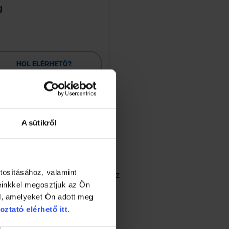
g
tea 40g
HOL ELÉRHETŐ?
HOL ELÉRHETŐ
RÉSZLETEK
RÉSZLETEK
A sütikről
rendnek köszönhetőek.
tosításához, valamint
nt a rák, a cukorbetegség vagy az
einkkel megosztjuk az Ön
l, amelyeket Ön adott meg
oztató elérhető itt.