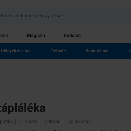
kkek
Magazin
Podcast
Hölgyek és urak
Életmód
Baba-Mama
S
tápláléka
patika
1 perc
Életmód
Táplálkozás