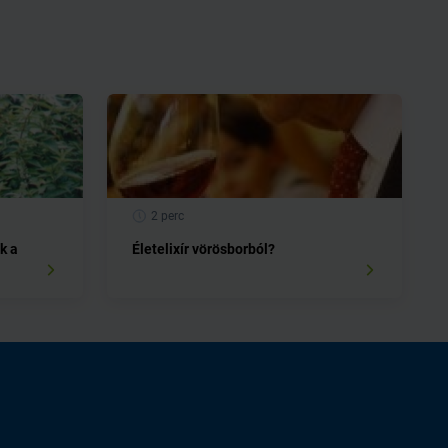
2 perc
k a
Életelixír vörösborból?