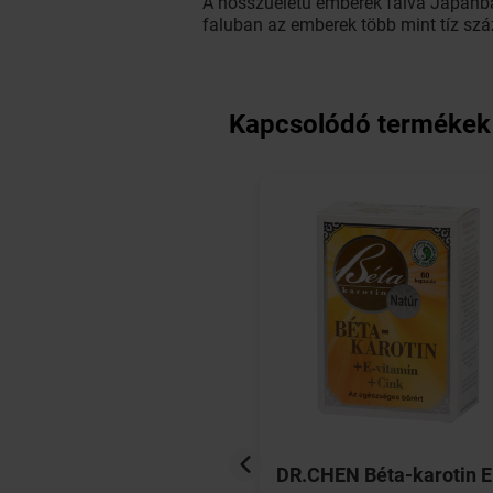
A hosszúéletű emberek falva Japánban
faluban az emberek több mint tíz szá
Kapcsolódó termékek
k Lecitin 1200 mg
DR.CHEN Béta-karotin E