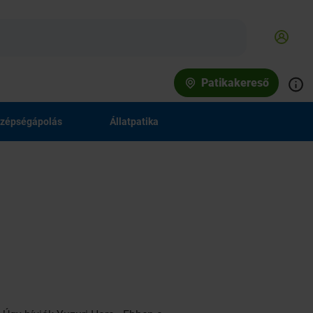
Patikakereső
zépségápolás
Állatpatika