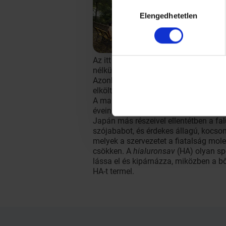
Hozzájárulás
Elengedhetetlen
kiválasztása
Az itt élő idősek arcbőre szinte telj
nélkül dolgoznak a tűző napon.
Azonban, mióta a feldolgozott élelmi
elköltöznek innen, és feldolgozott él
A manapság a világ több tájáról a fa
éveinek a titka a helyi étrend, amely e
Japán más részeivel ellentétben a fa
szójababot, és érdekes állagú, kocso
melyek a szervezetet a fiatalság mole
csökken. A
hialuronsav
(HA) olyan spe
lássa el és kipárnázza, miközben a bő
HA-t termel.