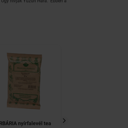
. Úgy hívják Yuzuri Hara. Ebben a
BÁRIA nyírfalevél tea
HERBÁRIA aranyves