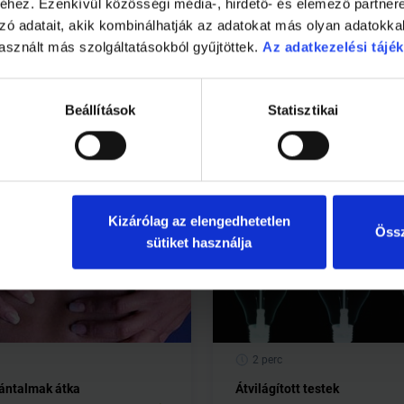
szűnik, a gerinc állapota javul, a fájdalom csökken, és megind
hez. Ezenkívül közösségi média-, hirdető- és elemező partner
ógytornát, és a fájdalmas izomgörcsöt próbáljuk masszázzsal o
zó adatait, akik kombinálhatják az adatokat más olyan adatokka
asznált más szolgáltatásokból gyűjtöttek.
Az adatkezelési tájék
Beállítások
Statisztikai
Kizárólag az elengedhetetlen
Össz
sütiket használja
2 perc
ántalmak átka
Átvilágított testek