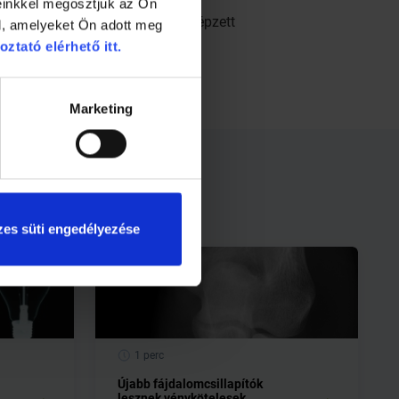
ulhat a szervezet öngyógyító
einkkel megosztjuk az Ön
ldani – lehetőleg felkészült, képzett
l, amelyeket Ön adott meg
oztató elérhető itt.
Marketing
es süti engedélyezése
1 perc
Újabb fájdalomcsillapítók
lesznek vénykötelesek