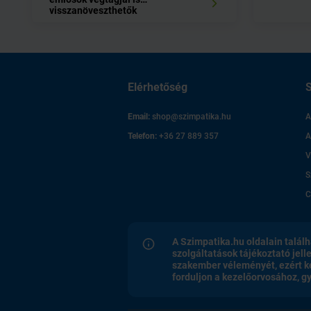
visszanöveszthetők
Elérhetőség
S
Email:
shop@szimpatika.hu
A
Telefon:
+36 27 889 357
A
V
S
C
A Szimpatika.hu oldalain találh
szolgáltatások tájékoztató jell
szakember véleményét, ezért k
forduljon a kezelőorvosához, 