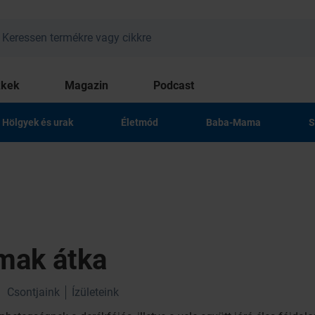
kkek
Magazin
Podcast
Hölgyek és urak
Életmód
Baba-Mama
S
mak átka
Csontjaink
Ízületeink