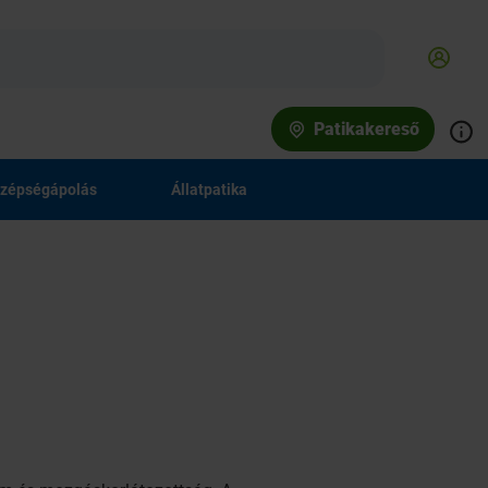
Patikakereső
zépségápolás
Állatpatika