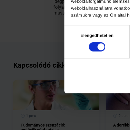
idegpályákra gyakorolt nyomás is meg
weboldalforgalmunk elemzésé
folyamata. Végezzünk rendszeresen gy
weboldalhasználatra vonatko
masszőr segítségével.
számukra vagy az Ön által h
Hozzájárulás
Elengedhetetlen
kiválasztása
Kapcsolódó cikkek
1 perc
2 perc
Tudományos szenzáció:
A derékb
emlősök végtagjai is