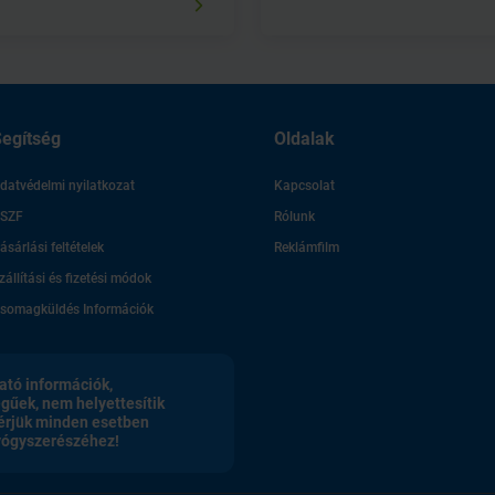
egítség
Oldalak
datvédelmi nyilatkozat
Kapcsolat
SZF
Rólunk
ásárlási feltételek
Reklámfilm
zállítási és fizetési módok
somagküldés Információk
ató információk,
egűek, nem helyettesítik
érjük minden esetben
gyógyszerészéhez!