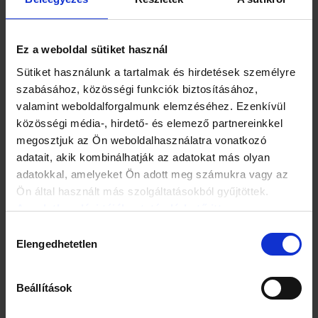
Ez a weboldal sütiket használ
Sütiket használunk a tartalmak és hirdetések személyre
szabásához, közösségi funkciók biztosításához,
valamint weboldalforgalmunk elemzéséhez. Ezenkívül
közösségi média-, hirdető- és elemező partnereinkkel
Az itt élő külföldiek számára külön angol nyelvű
megosztjuk az Ön weboldalhasználatra vonatkozó
regisztrációs felület is elérhető. Akik érvényesen
adatait, akik kombinálhatják az adatokat más olyan
regisztráltak, azok az előzetes regisztrációjuk során
megadott emailcímre értesítő levelet kapnak, amely
adatokkal, amelyeket Ön adott meg számukra vagy az
tartalmazza a taj-számmal nem rendelkezőknek létrehozott
Ön által használt más szolgáltatásokból gyűjtöttek.
angol nyelvű időpontfoglaló felület elérési linkjét, valamint
Az adatkezelési tájékoztató elérhető itt.
az EESZT által generált technikai azonosító számot, az
úgynevezett PID numbert.
Hozzájárulás
Elengedhetetlen
kiválasztása
Az email-értesítőben szereplő linkre kattintva, a
regisztrációkor megadott valamely okmányazonosító és a
Beállítások
megküldött technikai azonosító szám (PID number)
együttes használatával tudnak belépni az időpontfoglaló