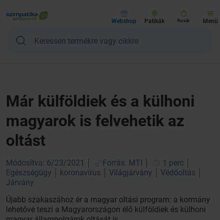
Webshop
Patikák
Kosár
Menü
Már külföldiek és a külhoni
magyarok is felvehetik az
oltást
Módosítva: 6/23/2021
Forrás: MTI
1 perc
Egészségügy
koronavírus
Világjárvány
Védőoltás
Járvány
Újabb szakaszához ér a magyar oltási program: a kormány
lehetővé teszi a Magyarországon élő külföldiek és külhoni
magyar állampolgárok oltását is.