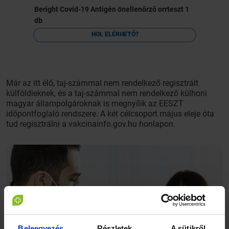
Beright Covid-19 Antigén önellenőrző orrteszt 1
db
HOL ELÉRHETŐ?
Már az itt élő, taj-számmal nem rendelkező regisztrált
külföldieknek, és a taj-számmal nem rendelkező külhoni
magyar állampolgároknak is megnyílik az EESZT
időpontfoglaló rendszere. A két célcsoport május eleje óta
tud regisztrálni a vakcinainfo.gov.hu honlapon.
Beleegyezés
Részletek
A sütikről