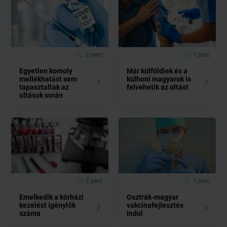
2 perc
1 perc
Egyetlen komoly
Már külföldiek és a
mellékhatást sem
külhoni magyarok is
tapasztaltak az
felvehetik az oltást
oltások során
2 perc
1 perc
Emelkedik a kórházi
Osztrák-magyar
kezelést igénylők
vakcinafejlesztés
száma
indul