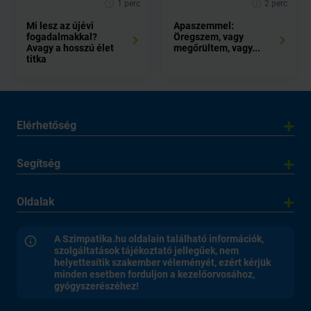
1 perc
2 perc
Mi lesz az újévi
Apaszemmel:
fogadalmakkal?
Öregszem, vagy
Avagy a hosszú élet
megőrültem, vagy...
titka
Elérhetőség
Segítség
Oldalak
A Szimpatika.hu oldalain található információk,
szolgáltatások tájékoztató jellegűek, nem
helyettesítik szakember véleményét, ezért kérjük
minden esetben forduljon a kezelőorvosához,
gyógyszerészéhez!