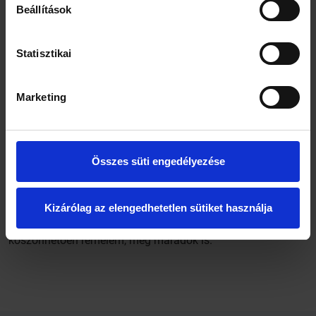
Beállítások
Statisztikai
Marketing
A hetedik edzői posztért holtversenyben versenyez Maia
kutya és a feleségem. Maia gyakorlatilag minden este vagy
reggel egy sétára, és ilyenkor általában egy kis futásra is
késztet. A nejem pedig pont, amikor leülnék, és kibontanék
Összes süti engedélyezése
egy fránya sört (ami a fent említett pocak oka), akkor találja
ki, hogy mit kell még felfúrni, felásni, kifesteni, behozni,
kivinni.
Kizárólag az elengedhetetlen sütiket használja
Így állandó mozgásban vagyok és a nagycsaládnak
köszönhetően remélem, még maradok is.