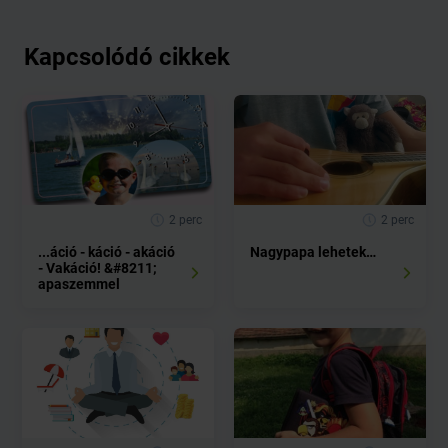
Kapcsolódó cikkek
2 perc
2 perc
...áció - káció - akáció
Nagypapa lehetek…
- Vakáció! &#8211;
apaszemmel