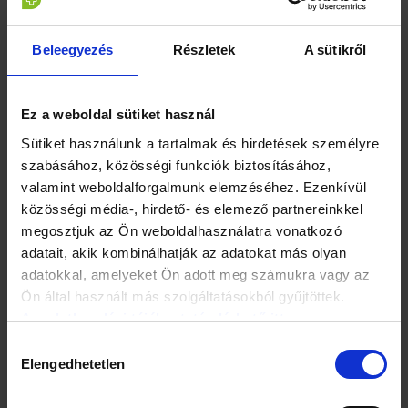
átlagos termetű, első osztályos tanuló. Vele rendszeresen
teszek meg 2-3 kilométeres távot úgy, hogy a testmozgás
közben ő önzetlenül a nyakamban üldögél. Nehezítésként
Beleegyezés
Részletek
A sütikről
egyfolytában beszél, és így nem csak a fizikai, hanem a
szellemi állóképességemet is karbantartja. Másik partnerem
az állandó agytornában Bori, aki az egyetem mellett heti két
Ez a weboldal sütiket használ
napot nálunk dolgozik. Folyamatosan próbálom neki
megmutatni a tartalomgyártás és a kommunikáció
Sütiket használunk a tartalmak és hirdetések személyre
szépségeit, illetve egy picit belelát a vállalkozói szféra
szabásához, közösségi funkciók biztosításához,
olykor huzatos világába is.
valamint weboldalforgalmunk elemzéséhez. Ezenkívül
közösségi média-, hirdető- és elemező partnereinkkel
megosztjuk az Ön weboldalhasználatra vonatkozó
adatait, akik kombinálhatják az adatokat más olyan
adatokkal, amelyeket Ön adott meg számukra vagy az
Ön által használt más szolgáltatásokból gyűjtöttek.
Az adatkezelési tájékoztató elérhető itt.
Hozzájárulás
Elengedhetetlen
kiválasztása