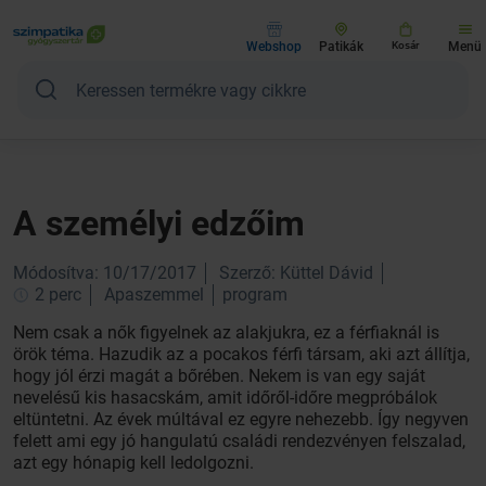
Webshop
Patikák
Kosár
Menü
A személyi edzőim
Módosítva: 10/17/2017
Szerző: Küttel Dávid
2 perc
Apaszemmel
program
Nem csak a nők figyelnek az alakjukra, ez a férfiaknál is
örök téma. Hazudik az a pocakos férfi társam, aki azt állítja,
hogy jól érzi magát a bőrében. Nekem is van egy saját
nevelésű kis hasacskám, amit időről-időre megpróbálok
eltüntetni. Az évek múltával ez egyre nehezebb. Így negyven
felett ami egy jó hangulatú családi rendezvényen felszalad,
azt egy hónapig kell ledolgozni.