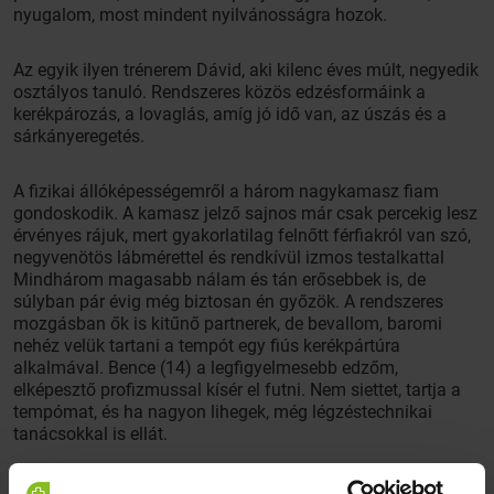
nyugalom, most mindent nyilvánosságra hozok.
Az egyik ilyen trénerem Dávid, aki kilenc éves múlt, negyedik
osztályos tanuló. Rendszeres közös edzésformáink a
kerékpározás, a lovaglás, amíg jó idő van, az úszás és a
sárkányeregetés.
A fizikai állóképességemről a három nagykamasz fiam
gondoskodik. A kamasz jelző sajnos már csak percekig lesz
érvényes rájuk, mert gyakorlatilag felnőtt férfiakról van szó,
negyvenötös lábmérettel és rendkívül izmos testalkattal
Mindhárom magasabb nálam és tán erősebbek is, de
súlyban pár évig még biztosan én győzök. A rendszeres
mozgásban ők is kitűnő partnerek, de bevallom, baromi
nehéz velük tartani a tempót egy fiús kerékpártúra
alkalmával. Bence (14) a legfigyelmesebb edzőm,
elképesztő profizmussal kísér el futni. Nem siettet, tartja a
tempómat, és ha nagyon lihegek, még légzéstechnikai
tanácsokkal is ellát.
Réka a legszebb kardióedző csajszi a faluban, aki hat éves,