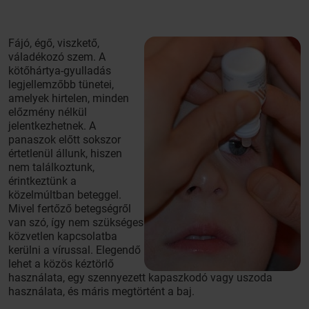
Fájó, égő, viszkető,
váladékozó szem. A
kötőhártya-gyulladás
legjellemzőbb tünetei,
amelyek hirtelen, minden
előzmény nélkül
jelentkezhetnek. A
panaszok előtt sokszor
értetlenül állunk, hiszen
nem találkoztunk,
érintkeztünk a
közelmúltban beteggel.
Mivel fertőző betegségről
van szó, így nem szükséges
közvetlen kapcsolatba
kerülni a vírussal. Elegendő
lehet a közös kéztörlő
használata, egy szennyezett kapaszkodó vagy uszoda
használata, és máris megtörtént a baj.