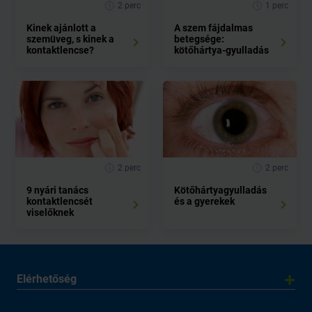
2 perc
1 perc
Kinek ajánlott a
A szem fájdalmas
szemüveg, s kinek a
betegsége:
kontaktlencse?
kötőhártya-gyulladás
2 perc
2 perc
9 nyári tanács
Kötőhártyagyulladás
kontaktlencsét
és a gyerekek
viselőknek
Elérhetőség