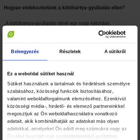
Hogyan védekezhetünk a kötőhártya-gyulladás ellen?
„A kötőhártya-gyulladás lehet egy vagy kétoldali,
legjellemzőbb tünetei közé tartozik a szemvörösség,
szemhéjak összeragadása, szemhéjduzzanat, idegentest-
vagy nyomásérzés, fényérzékenység, könnyezés. A
betegséget okozhatja fertőzés, de akár allergia, állandó
Beleegyezés
Részletek
A sütikről
irritáció (füst, por) is. Ez az úgynevezett nem fertőzéses
kötőhártya-gyulladás, amely esetében a tünetekhez
viszketés is társulhat. A fertőzéses eredetű gyulladás
többféle lehet, kezelésük a betegség eredetétől függ. A
Ez a weboldal sütiket használ
panaszokkal minden esetben keressük fel a szemorvost,
Sütiket használunk a tartalmak és hirdetések személyre
mivel a gyulladás komolyabb szövődményeket is okozhat”
szabásához, közösségi funkciók biztosításához,
– mondta dr. Csidey Mária, a Budai Egészségközpont
szemész szakorvosa.
valamint weboldalforgalmunk elemzéséhez. Ezenkívül
közösségi média-, hirdető- és elemező partnereinkkel
megosztjuk az Ön weboldalhasználatra vonatkozó
A fertőzéses kötőhártya-gyulladás
adatait, akik kombinálhatják az adatokat más olyan
adatokkal, amelyeket Ön adott meg számukra vagy az
vírusos,
Ön által használt más szolgáltatásokból gyűjtöttek.