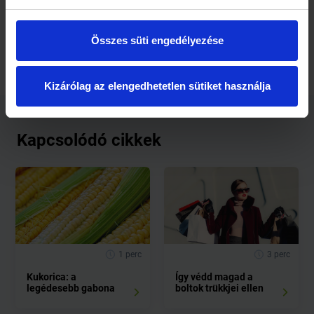
funkciók fokozására, hiszen B1-vitamint is tartalmaz, amely
jótékonyan hat a memóriára és a koncentrációs képességre.
Összes süti engedélyezése
Kizárólag az elengedhetetlen sütiket használja
Kapcsolódó cikkek
1 perc
3 perc
Kukorica: a
Így védd magad a
legédesebb gabona
boltok trükkjei ellen