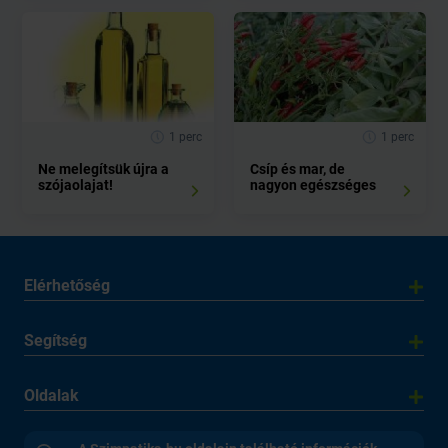
1 perc
1 perc
Ne melegítsük újra a
Csíp és mar, de
szójaolajat!
nagyon egészséges
Elérhetőség
Segítség
Oldalak