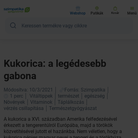
Webshop
Patikák
Kosár
Menü
Kukorica: a legédesebb
gabona
Módosítva: 10/3/2021
Forrás: Szimpatika
1 perc
Vitáltippek
természet
egészség
Növények
Vitaminok
Táplálkozás
vérzés csillapítása
Természetgyógyászat
A kukorica a XVI. században Amerika felfedezésével
érkezett a tengerentúlról Európába, majd a törökök
közvetítésével jutott el hazánkba. Nem véletlen, hogy a
kukorica népies magyar nevei a tengeri és a törökbúza.