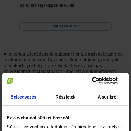
Spirulina alga kapszula 60 db
HOL ELÉRHETŐ?
A kukorica a legédesebb gabonafélénk, amelynek számos
jótékony hatása van. Gazdag élelmi rostokban, amelyek
megakadályozhatják a székrekedés és a magas
koleszterinszint kialakulását. Emellett a cukorbetegség
kontrollálásában és a szívroham megelőzésében is segíthet.
Szinte minden részét fel lehet használni a betegségek
Beleegyezés
Részletek
A sütikről
megelőzésére és kezelésére. Levelének főzete segít
megelőzni a vesebántalmakat, a vesekő kialakulását, és
csökkenti a húgyúti, valamint a hólyagpanaszokat.
Ez a weboldal sütiket használ
Sütiket használunk a tartalmak és hirdetések személyre