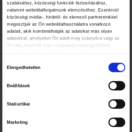
szabásához, közösségi funkciók biztosításához,
valamint weboldalforgalmunk elemzéséhez. Ezenkívül
közösségi média-, hirdető- és elemező partnereinkkel
megosztjuk az Ön weboldalhasználatra vonatkozó
adatait, akik kombinálhatják az adatokat más olyan
adatokkal, amelyeket Ön adott meg számukra vagy az
Ön által használt más szolgáltatásokból gyűjtöttek.
Az adatkezelési tájékoztató elérhető itt.
Hozzájárulás
Elengedhetetlen
kiválasztása
Beállítások
A kukoricabajusz teáját has- és vízhajtó hatása miatt a
természetgyógyászatban alkalmazzák. Torzsájának leve
csillapítja az orrvérzést, a menstruációs panaszokat és
Statisztikai
elősegíti a hegképződést. A magokból borogatás készíthető
a duzzadt, bevizesedett lábakra és ízületi fájdalmak esetén
is hasznos lehet.
Marketing
A főtt kukorica fogyasztása kitűnő megoldás az agyi