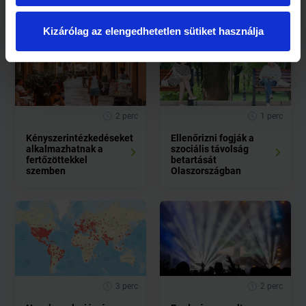
Kapcsolódó cikkek
Kizárólag az elengedhetetlen sütiket használja
2 perc
1 perc
Kényszerintézkedéseket
Ellenőrizni fogják a
alkalmazhatnak a
szociális távolság
fertőzöttekkel
betartását
szemben
Olaszországban
3 perc
2 perc