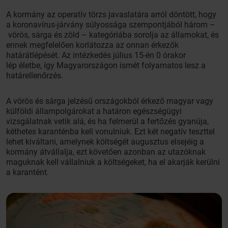
A kormány az operatív törzs javaslatára arról döntött, hogy
a koronavírus-járvány súlyossága szempontjából három –
vörös, sárga és zöld – kategóriába sorolja az államokat, és
ennek megfelelően korlátozza az onnan érkezők
határátlépését. Az intézkedés július 15-én 0 órakor
lép életbe, így Magyarországon ismét folyamatos lesz a
határellenőrzés.
A vörös és sárga jelzésű országokból érkező magyar vagy
külföldi állampolgárokat a határon egészségügyi
vizsgálatnak vetik alá, és ha felmerül a fertőzés gyanúja,
kéthetes karanténba kell vonulniuk. Ezt két negatív teszttel
lehet kiváltani, amelynek költségét augusztus elsejéig a
kormány átvállalja, ezt követően azonban az utazóknak
maguknak kell vállalniuk a költségeket, ha el akarják kerülni
a karantént.