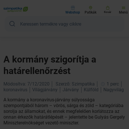
Webshop
Patikák
Kosár
Menü
A kormány szigorítja a
határellenőrzést
Módosítva: 7/12/2020
Szerző: Szimpatika
1 perc
koronavírus
Világjárvány
Járvány
Külföld
Nagyvilág
A kormány a koronavírus-járvány súlyossága
szempontjából három – vörös, sárga és zöld – kategóriába
sorolja az államokat, és ennek megfelelően korlátozza az
onnan érkezők határátlépését – jelentette be Gulyás Gergely
Miniszterelnökséget vezető miniszter.