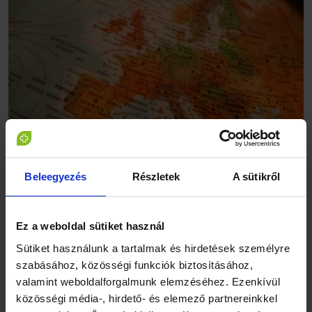
Beleegyezés
Részletek
A sütikről
Vörös kategóriába tartozó országok:
Albánia, Bosznia,
Koszovó, Észak-Macedónia, Fehéroroszország és Ukrajna,
valamint Ázsia és Afrika országainak nagy része
Ez a weboldal sütiket használ
Sárga kategóriába tartozó országok:
Bulgária, Portugália,
Sütiket használunk a tartalmak és hirdetések személyre
Románia, Svédország, Nagy-Britannia, Norvégia,
szabásához, közösségi funkciók biztosításához,
Oroszország, Szerbia, Japán, Kína, USA.
valamint weboldalforgalmunk elemzéséhez. Ezenkívül
közösségi média-, hirdető- és elemező partnereinkkel
Zöld kategóriába tartozó országok:
a legtöbb uniós