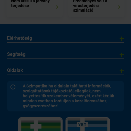
Nem lassul a járvány
Eredményes volt a
terjedése
vírusterjedési
szimuláció
Elérhetőség
Segítség
Oldalak
A Szimpatika.hu oldalain található információk,
szolgáltatások tájékoztató jellegűek, nem
helyettesítik szakember véleményét, ezért kérjük
minden esetben forduljon a kezelőorvosához,
gyógyszerészéhez!