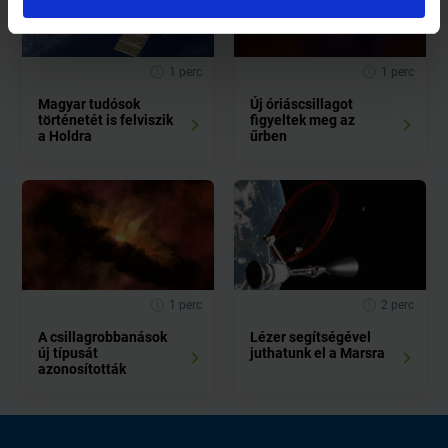
1 perc
1 perc
Magyar tudósok
Új óriáscsillagot
történetét is felviszik
figyeltek meg az
a Holdra
űrben
1 perc
2 perc
A csillagrobbanások
Lézer segítségével
új típusát
juthatunk el a Marsra
azonosították