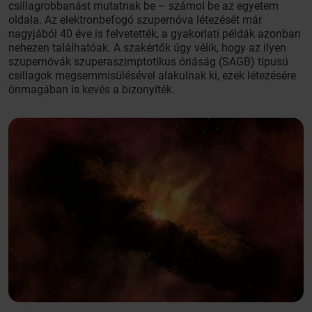
csillagrobbanást mutatnak be – számol be az egyetem
oldala. Az elektronbefogó szupernóva létezését már
nagyjából 40 éve is felvetették, a gyakorlati példák azonban
nehezen találhatóak. A szakértők úgy vélik, hogy az ilyen
szupernóvák szuperaszimptotikus óriáság (SAGB) típusú
csillagok megsemmisülésével alakulnak ki, ezek létezésére
önmagában is kevés a bizonyíték.