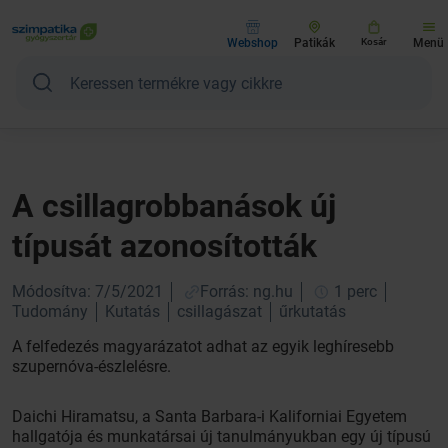
Webshop
Patikák
Kosár
Menü
A csillagrobbanások új
típusát azonosították
Módosítva: 7/5/2021
Forrás: ng.hu
1 perc
Tudomány
Kutatás
csillagászat
űrkutatás
A felfedezés magyarázatot adhat az egyik leghíresebb
szupernóva-észlelésre.
Daichi Hiramatsu, a Santa Barbara-i Kaliforniai Egyetem
hallgatója és munkatársai új tanulmányukban egy új típusú