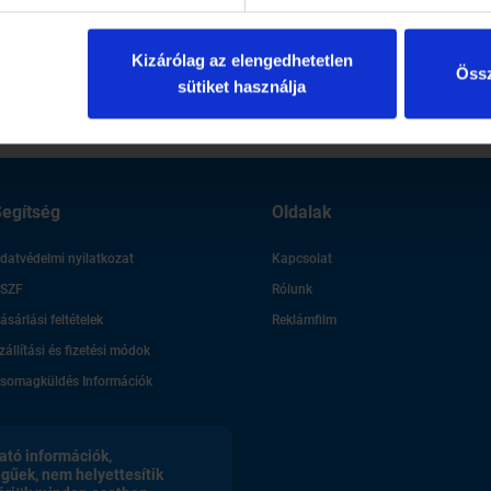
1 perc
eri címlapon Fenyő
A címlapon: Kovács Kati!
Kizárólag az elengedhetetlen
Össz
sütiket használja
egítség
Oldalak
datvédelmi nyilatkozat
Kapcsolat
SZF
Rólunk
ásárlási feltételek
Reklámfilm
zállítási és fizetési módok
somagküldés Információk
ató információk,
egűek, nem helyettesítik