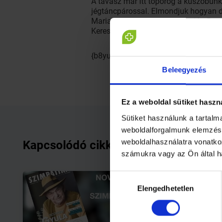
A tavasz már itt toporog a küszöbün
jégtáncpárossal. Elmondjuk hogyan di
Mariann-nal olvashattok interjút. Be
Keressétek ingyenes magazinunkat a
{b8yu66xC2hY}
Beleegyezés
Ez a weboldal sütiket haszn
Sütiket használunk a tartal
weboldalforgalmunk elemzésé
weboldalhasználatra vonatko
Kapcsolódó cikkek
számukra vagy az Ön által h
Hozzájárulás
Elengedhetetlen
kiválasztása