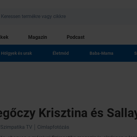
kkek
Magazin
Podcast
Hölgyek és urak
Életmód
Baba-Mama
S
gőczy Krisztina és Salla
Szimpatika TV
Címlapfotózás