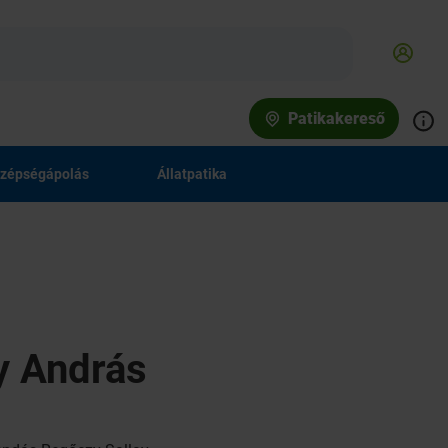
Patikakereső
zépségápolás
Állatpatika
y András