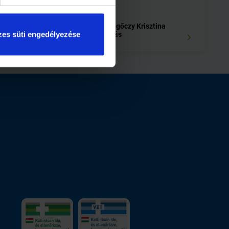
1 perc
A címlapon: Regőczy Krisztina
es süti engedélyezése
és Sallay András