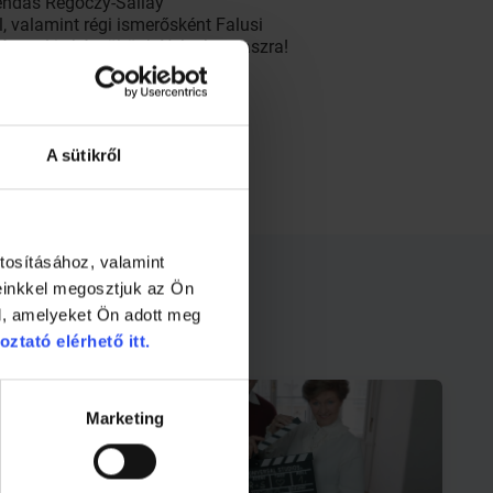
gendás Regőczy-Sallay
 valamint régi ismerősként Falusi
énnyel is készültünk Nektek tavaszra!
A sütikről
tosításához, valamint
einkkel megosztjuk az Ön
l, amelyeket Ön adott meg
oztató elérhető itt.
Marketing