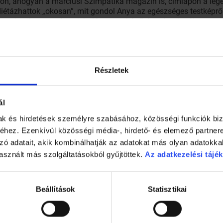
kön, ahogyan a márciusi Szimpatika magazin is, címlapon a le
étázhattok „okosan”, mit gondol Anya az egészséges testképről,
mutatkozik gyermekpszichológus szakértőnk, valamint új nyerem
 Szimpatika gyógyszertárakban!
Részletek
ál
mak és hirdetések személyre szabásához, közösségi funkciók biz
hez. Ezenkívül közösségi média-, hirdető- és elemező partner
zó adatait, akik kombinálhatják az adatokat más olyan adatokka
asznált más szolgáltatásokból gyűjtöttek.
Az adatkezelési tájék
Beállítások
Statisztikai