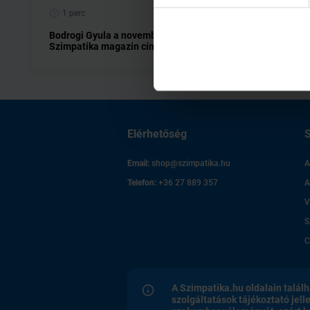
1 perc
1 perc
Bodrogi Gyula a novemberi
A decemb
Szimpatika magazin címlapján!
Miklós!
Elérhetőség
S
Email:
shop@szimpatika.hu
A
Telefon:
+36 27 889 357
A
V
S
C
A Szimpatika.hu oldalain találh
szolgáltatások tájékoztató jell