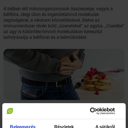
A bélben élő mikroorganizmusok összessége, vagyis a
bélflóra, idegi úton és ingerületátvivő molekulák
segítségével, a véráram közvetítésével, illetve az
immunrendszer révén küld „üzeneteket” az agyba. „Cserébe”
az agy is különféle hírvivő molekulákon keresztül
befolyásolja a bélflórát és a bélműködést.
A kétoldalú kapcsolatnak köszönhetően a bélben élő
baktériumok befolyásolhatják a hangulatot és a viselkedést.
Ez azt jelenti, hogy a bélflóra összetétele hatással lehet arra
Beleegyezés
Részletek
A sütikről