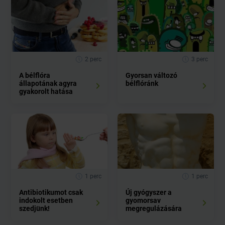
2 perc
3 perc
A bélflóra
Gyorsan változó
állapotának agyra
bélflóránk
gyakorolt hatása
1 perc
1 perc
Antibiotikumot csak
Új gyógyszer a
indokolt esetben
gyomorsav
szedjünk!
megregulázására