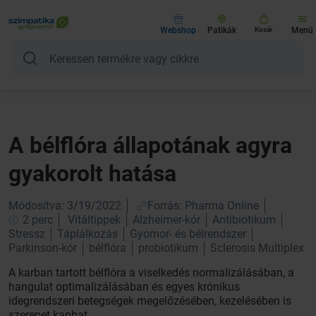
Webshop
Patikák
Kosár
Menü
A bélflóra állapotának agyra
gyakorolt hatása
Módosítva: 3/19/2022
Forrás: Pharma Online
2 perc
Vitáltippek
Alzheimer-kór
Antibiotikum
Stressz
Táplálkozás
Gyomor- és bélrendszer
Parkinson-kór
bélflóra
probiotikum
Sclerosis Multiplex
A karban tartott bélflóra a viselkedés normalizálásában, a
hangulat optimalizálásában és egyes krónikus
idegrendszeri betegségek megelőzésében, kezelésében is
szerepet kaphat.