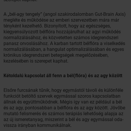
A „bél-agy tengely” (angol szakirodalomban Gut-Brain Axis)
megléte és működése az emberi szervezetben mára már
tényként kezelhető. Bizonyított, hogy az egészséges,
kiegyensúlyozott bélflóra hozzájárulhat az agyi működés
normalizálásához, és közvetetten számos idegrendszeri
panasz orvoslásához. A karban tartott bélflóra a viselkedés
normalizálásában, a hangulat optimalizálásában és egyes
krónikus idegrendszeri betegségek megelőzésében,
kezelésében is szerepet kaphat.
Kétoldalú kapcsolat áll fenn a bél(flóra) és az agy között
Elsőre furcsának tűnik, hogy egymástól távoli és különféle
funkciót betöltő szervek egymással szoros kapcsolatban
állnak és együttműködnek. Mégis így van ez például a bél
és az agy, pontosabban a bélflóra és az agy között. Jövőbe
mutató felismerés és számos terápiás lehetőség alapja az
az új ismeretanyag, miszerint a bél és agy egymással oda-
vissza irányban kommunikálnak.