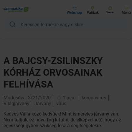
Webshop
Patikák
Kosár
Menü
A BAJCSY-ZSILINSZKY
KÓRHÁZ ORVOSAINAK
FELHÍVÁSA
Módosítva: 3/21/2020
1 perc
koronavírus
Világjárvány
Járvány
vírus
Kedves Vállalkozó kedvűek! Mint ismeretes járvány van.
Nem tudjuk, ez hova fog kifutni, de elképzelhető, hogy az
egészségügyben szükség lesz a segítségetekre.