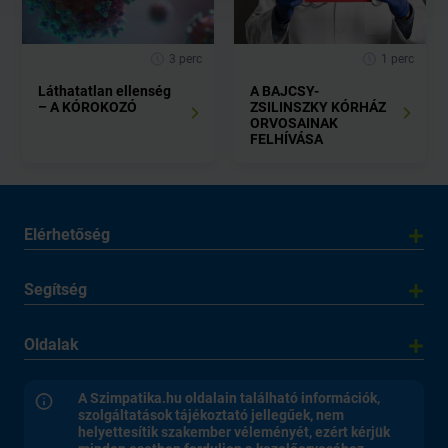
3 perc
1 perc
Láthatatlan ellenség
A BAJCSY-
– A KÓROKOZÓ
ZSILINSZKY KÓRHÁZ
ORVOSAINAK
FELHÍVÁSA
Elérhetőség
Segítség
Oldalak
A Szimpatika.hu oldalain található információk,
szolgáltatások tájékoztató jellegűek, nem
helyettesítik szakember véleményét, ezért kérjük