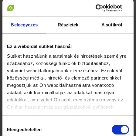
Egyelőre csak egy adatbázist hozunk létre, melyből szükség
esetén a későbbiekben kérnénk majd segítséget, úgy hogy a
Ti lehetőségeitek, felajánlásotok és a kórház igényei
Beleegyezés
Részletek
A sütikről
egyeztetve legyenek. Reméljük, nem lesz rá szükség, de ha
lenne, ne akkor kapkodjunk. Felajánlásaitokkal titkárnőmet
Szabadics Mónikát
keressétek munkanap 12 és du. 3 között
Ez a weboldal sütiket használ
(06-20-490-0583), vagy küldjetek e-mailt a
szabadics.monika@bajcsy.hu
címre elérhetőséggel, és
Sütiket használunk a tartalmak és hirdetések személyre
visszahívunk Titeket.
szabásához, közösségi funkciók biztosításához,
valamint weboldalforgalmunk elemzéséhez. Ezenkívül
Köszönjük a segítségeteket, amíg nincs Rátok szükség
közösségi média-, hirdető- és elemező partnereinkkel
maradjatok otthon
!
megosztjuk az Ön weboldalhasználatra vonatkozó
adatait, akik kombinálhatják az adatokat más olyan
Dr. Völgyes Barbara
adatokkal, amelyeket Ön adott meg számukra vagy az
Orvosigazgató helyettes
Ön által használt más szolgáltatásokból gyűjtöttek.
Dr. Andrassy Péter
Az adatkezelési tájékoztató elérhető itt.
Belgyógyászat oszt. vez. főorv.
Hozzájárulás
Elengedhetetlen
kiválasztása