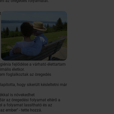
tani az öregedés folyamatát.
t
iénia fejlődése a várható élettartam
mális életkor.
 nem foglalkoztak az öregedés
pította, hogy sikerült késleltetni már
lékkal is növekedhet
Bár az öregedési folyamat eltérő a
 a folyamat lassítható és az
z ember" - tette hozzá.