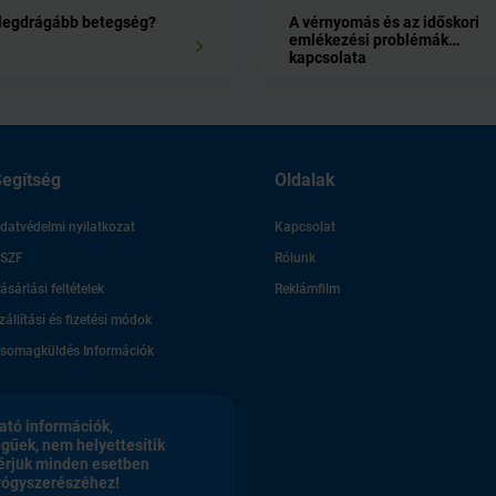
 legdrágább betegség?
A vérnyomás és az időskori
emlékezési problémák
kapcsolata
egítség
Oldalak
datvédelmi nyilatkozat
Kapcsolat
SZF
Rólunk
ásárlási feltételek
Reklámfilm
zállítási és fizetési módok
somagküldés Információk
ató információk,
egűek, nem helyettesítik
érjük minden esetben
gyógyszerészéhez!