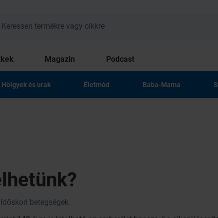
kkek
Magazin
Podcast
Hölgyek és urak
Életmód
Baba-Mama
S
élhetünk?
Időskori betegségek