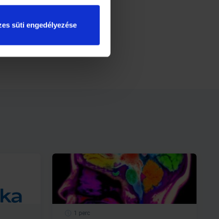
es süti engedélyezése
1 perc