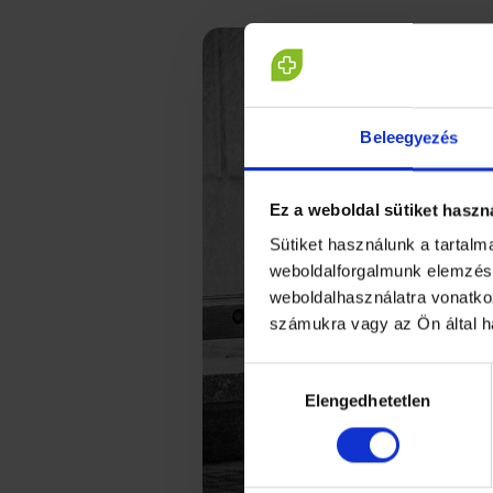
Beleegyezés
Ez a weboldal sütiket haszn
Sütiket használunk a tartal
weboldalforgalmunk elemzésé
weboldalhasználatra vonatko
számukra vagy az Ön által h
Hozzájárulás
Elengedhetetlen
kiválasztása