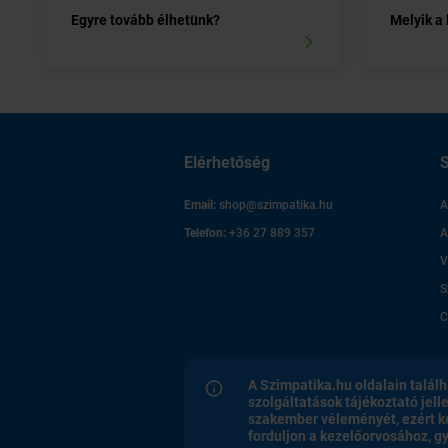
Egyre tovább élhetünk?
Melyik a
Elérhetőség
S
Email:
shop@szimpatika.hu
A
Telefon:
+36 27 889 357
A
V
S
C
A Szimpatika.hu oldalain találh
szolgáltatások tájékoztató jell
szakember véleményét, ezért k
forduljon a kezelőorvosához, 