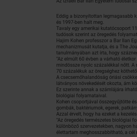
Az izraeli Bar Ilan Egyetem tudósai sz
Eddig a bizonyítottan legmagasabb kor
és 1997-ben halt meg.
Tavaly egy amerikai kutatócsoport 11
tudósok szerint az öregedés folyamat
Hajim Kohen professzor a Bar Ilan E
mechanizmusát kutatja, és a The Jou
tanulmányában azt írta, hogy százneg
"Az elmúlt 60 évben a várható életkor
mindössze nyolc százalékkal nőtt. A
70 százalékuk az öregséghez köthető 
A csecsemőhalandóság óriási csökkené
látványos növekedését okozta, ám köz
Ez szerinte annak a számlájára írható
biológiai folyamataival.
Kohen csoportjával összegyűjtötte és 
gombák, baktériumok, egerek, patkán
Azzal érvelt, hogy ha ezeket a kezelé
"Az öregedés természetes biológiai f
különböző szervezetekben, nagyon ha
élettartam meghosszabbítható, a cél 