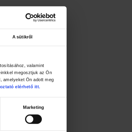
A sütikről
tosításához, valamint
einkkel megosztjuk az Ön
l, amelyeket Ön adott meg
oztató elérhető itt.
Marketing