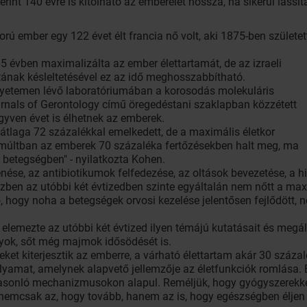
erint 140 évre is kitolható az emberélet hossza, ha sikerül lassí
ú ember egy 122 évet élt francia nő volt, aki 1875-ben születet
5 évben maximalizálta az ember élettartamát, de az izraeli
ának késleltetésével ez az idő meghosszabbítható.
gyetemen lévő laboratóriumában a korosodás molekuláris
rnals of Gerontology című öregedéstani szaklapban közzétett
yven évet is élhetnek az emberek.
 átlaga 72 százalékkal emelkedett, de a maximális életkor
 múltban az emberek 70 százaléka fertőzésekben halt meg, ma
betegségben" - nyilatkozta Kohen.
se, az antibiotikumok felfedezése, az oltások bevezetése, a hig
ben az utóbbi két évtizedben szinte egyáltalán nem nőtt a maxi
, hogy noha a betegségek orvosi kezelése jelentősen fejlődött,
elemezte az utóbbi két évtized ilyen témájú kutatásait és megálla
yok, sőt még majmok idősödését is.
seket kiterjesztik az emberre, a várható élettartam akár 30 száza
olyamat, amelynek alapvető jellemzője az életfunkciók romlása. 
sonló mechanizmusokon alapul. Reméljük, hogy gyógyszerekkel
nemcsak az, hogy tovább, hanem az is, hogy egészségben éljen a