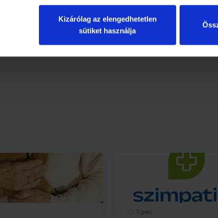
Kizárólag az elengedhetetlen
Össz
sütiket használja
1 perc