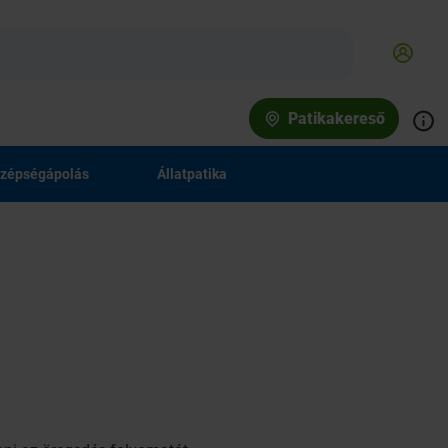
Patikakereső
zépségápolás
Állatpatika