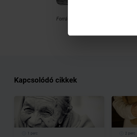
Forrás:
MTI
Kapcsolódó cikkek
1 perc
2 perc