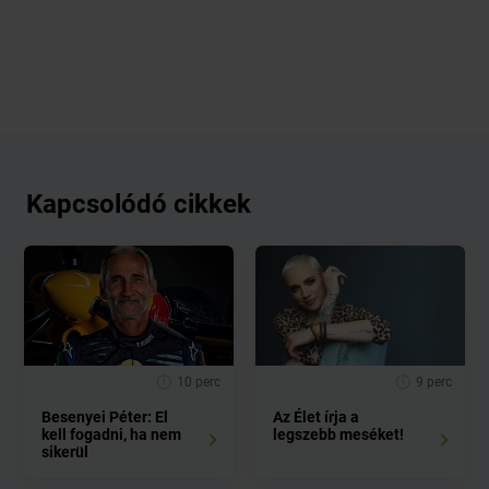
Kapcsolódó cikkek
10 perc
9 perc
Besenyei Péter: El
Az Élet írja a
kell fogadni, ha nem
legszebb meséket!
sikerül