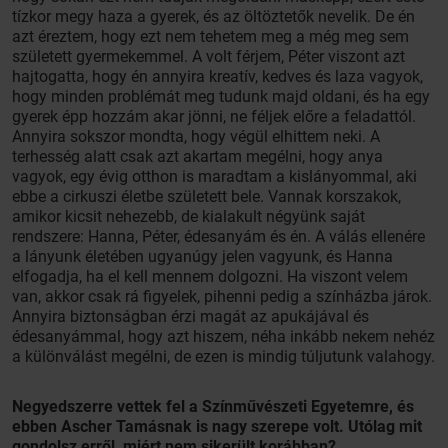
tízkor megy haza a gyerek, és az öltöztetők nevelik. De én
azt éreztem, hogy ezt nem tehetem meg a még meg sem
született gyermekemmel. A volt férjem, Péter viszont azt
hajtogatta, hogy én annyira kreatív, kedves és laza vagyok,
hogy minden problémát meg tudunk majd oldani, és ha egy
gyerek épp hozzám akar jönni, ne féljek előre a feladattól.
Annyira sokszor mondta, hogy végül elhittem neki. A
terhesség alatt csak azt akartam megélni, hogy anya
vagyok, egy évig otthon is maradtam a kislányommal, aki
ebbe a cirkuszi életbe született bele. Vannak korszakok,
amikor kicsit nehezebb, de kialakult négyünk saját
rendszere: Hanna, Péter, édesanyám és én. A válás ellenére
a lányunk életében ugyanúgy jelen vagyunk, és Hanna
elfogadja, ha el kell mennem dolgozni. Ha viszont velem
van, akkor csak rá figyelek, pihenni pedig a színházba járok.
Annyira biztonságban érzi magát az apukájával és
édesanyámmal, hogy azt hiszem, néha inkább nekem nehéz
a különválást megélni, de ezen is mindig túljutunk valahogy.
Negyedszerre vettek fel a Színművészeti Egyetemre, és
ebben Ascher Tamásnak is nagy szerepe volt. Utólag mit
gondolsz erről, miért nem sikerült korábban?