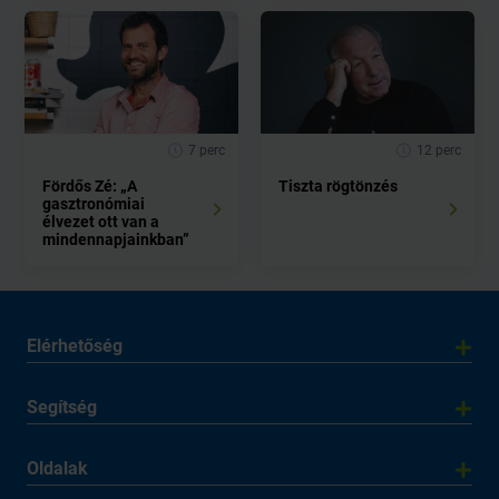
7 perc
12 perc
Fördős Zé: „A
Tiszta rögtönzés
gasztronómiai
élvezet ott van a
mindennapjainkban”
Elérhetőség
Segítség
Oldalak