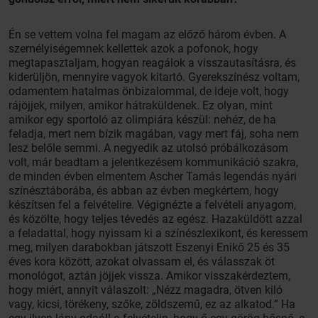
Én se vettem volna fel magam az előző három évben. A
személyiségemnek kellettek azok a pofonok, hogy
megtapasztaljam, hogyan reagálok a visszautasításra, és
kiderüljön, mennyire vagyok kitartó. Gyerekszínész voltam,
odamentem hatalmas önbizalommal, de ideje volt, hogy
rájöjjek, milyen, amikor hátraküldenek. Ez olyan, mint
amikor egy sportoló az olimpiára készül: nehéz, de ha
feladja, mert nem bízik magában, vagy mert fáj, soha nem
lesz belőle semmi. A negyedik az utolsó próbálkozásom
volt, már beadtam a jelentkezésem kommunikáció szakra,
de minden évben elmentem Ascher Tamás legendás nyári
színésztáborába, és abban az évben megkértem, hogy
készítsen fel a felvételire. Végignézte a felvételi anyagom,
és közölte, hogy teljes tévedés az egész. Hazaküldött azzal
a feladattal, hogy nyissam ki a színészlexikont, és keressem
meg, milyen darabokban játszott Eszenyi Enikő 25 és 35
éves kora között, azokat olvassam el, és válasszak öt
monológot, aztán jöjjek vissza. Amikor visszakérdeztem,
hogy miért, annyit válaszolt: „Nézz magadra, ötven kiló
vagy, kicsi, törékeny, szőke, zöldszemű, ez az alkatod.” Ha