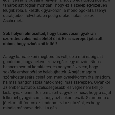
egy ilyen lány odaáll a felvételin, hogy ő egy görög hősnő, a
tanárok azt fogják mondani, hogy ez a szerep egyszerűen
leugrik róla. Elkezdtük gyakorolni a monológokat Eszenyi
darabjaiból, felvettek, én pedig örökre hálás leszek
Aschernek.
Sok helyen elmesélted, hogy tizenévesen gyakran
szeretted volna más életét élni. Ez is szerepet játszott
abban, hogy színésznő lettél?
Az egy kamaszkori megborulás volt, de a mai napig azt
gondolom, hogy nekem ez az egész egy utazás. Nincs
bennem semmi karakteres, és nagyon élvezem, hogy
sokféle ember bőrébe belebújhatok. A saját magam
szórakoztatására csinálom, mert gyerekkorom óta imádom,
ha más hangon szólalhatok meg, más szerepben. Olyankor
az ember bátrabb, szélsőségesebb, és végre nem kell jó
kislánynak lenni. De nem azért vagyok színész, hogy a saját
lelkemet gyógyítsam, ahogy azt sokan teszik. Számomra a
játék miatt fontos ez: imádom ezt az utazást, és hogy
mindig máshova dob ki a gép.