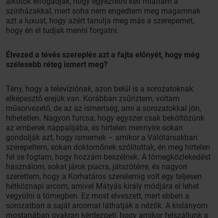
alkotók elfogadják, hogy egyeztetni kell miattam a
színházakkal, mert soha nem engedtem meg magamnak
azt a luxust, hogy azért tanulja meg más a szerepemet,
hogy én el tudjak menni forgatni.
Élvezed a tévés szereplés azt a fajta előnyét, hogy még
szélesebb réteg ismert meg?
Tény, hogy a televíziónak, azon belül is a sorozatoknak
elképesztő erejük van. Korábban zsűriztem, voltam
műsorvezető, de az az ismertség, ami a sorozatokkal jön,
hihetetlen. Nagyon furcsa, hogy egyszer csak beköltözünk
az emberek nappalijába, és hirtelen mennyire sokan
gondolják azt, hogy ismernek – amikor a Válótársakban
szerepeltem, sokan doktornőnek szólítottak, én meg hirtelen
fel se fogtam, hogy hozzám beszélnek. A tömegközlekedést
használom, sokat járok piacra, játszótérre, és nagyon
szerettem, hogy a Korhatáros szerelemig volt egy teljesen
hétköznapi arcom, amivel Mátyás király módjára el lehet
vegyülni a tömegben. Ez most elveszett, mert ebben a
sorozatban a saját arcomat láthatják a nézők. A kislányom
mostanában gyakran kérdezgeti, hogy amikor felszállunk a