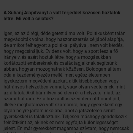
A Suhanj Alapítványt a volt férjeddel közösen hoztátok
létre. Mi volt a célotok?
Igen, ez az ő régi, dédelgetett álma volt. Politikusként talán
megvádolták volna, hogy haszonszerzés céljából alapítja,
de amikor felhagyott a politikai pályával, nem volt kérdés,
hogy megcsináljuk. Evidens volt, hogy a sport lesz a fő
irányelv, és azért hoztuk létre, hogy a mozgásukban
korlátozott embereknek és családtagjaiknak segítsünk
abban, hogyan mozoghatnak közösen. Boldogan álltam
oda a kezdeményezés mellé, mert egész életemben
igyekeztem megvédeni azokat, akik kisebbségben vagy
hátrányos helyzetben vannak, vagy olyan védtelenek, mint
az állatok. Akit bármilyen sérelem ér a helyzete miatt, az
számíthat rám. Ez a hozzáállás szerintem otthonról jött,
illetve meghatározó volt számomra, hogy gyerekként egy
olyan helyre jártam iskolába, ahol a játszótéren sérült
gyerekekkel is találkoztunk. Teljesen máshogy gondolkozik
felnőttként az, akinek ez nem egyfajta különlegességet
jelent. Én már gyerekként magamba szívtam, hogy nemcsak