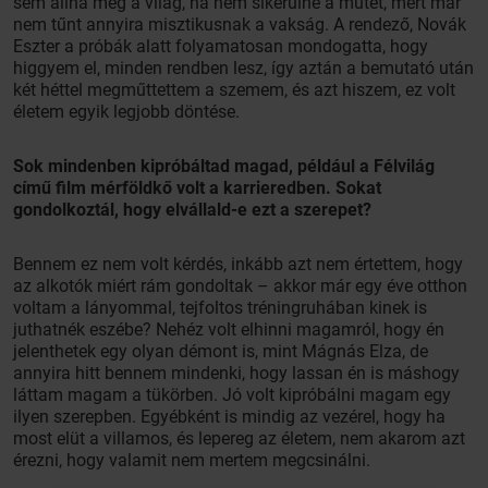
sem állna meg a világ, ha nem sikerülne a műtét, mert már
nem tűnt annyira misztikusnak a vakság. A rendező, Novák
Eszter a próbák alatt folyamatosan mondogatta, hogy
higgyem el, minden rendben lesz, így aztán a bemutató után
két héttel megműttettem a szemem, és azt hiszem, ez volt
életem egyik legjobb döntése.
Sok mindenben kipróbáltad magad, például a Félvilág
című film mérföldkő volt a karrieredben. Sokat
gondolkoztál, hogy elvállald-e ezt a szerepet?
Bennem ez nem volt kérdés, inkább azt nem értettem, hogy
az alkotók miért rám gondoltak – akkor már egy éve otthon
voltam a lányommal, tejfoltos tréningruhában kinek is
juthatnék eszébe? Nehéz volt elhinni magamról, hogy én
jelenthetek egy olyan démont is, mint Mágnás Elza, de
annyira hitt bennem mindenki, hogy lassan én is máshogy
láttam magam a tükörben. Jó volt kipróbálni magam egy
ilyen szerepben. Egyébként is mindig az vezérel, hogy ha
most elüt a villamos, és lepereg az életem, nem akarom azt
érezni, hogy valamit nem mertem megcsinálni.