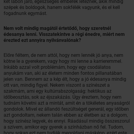
két lábon járó, egészséges emberek léteznek, akik mindig
szépek és boldogok, hanem sokfélék vagyunk, és el kell
fogadnunk egymást.
Nem volt mindig magától értetődő, hogy szeretnél
édesanya lenni. Visszatekintve a régi énedre, miért nem
érezted ezt annyira nyilvánvalónak?
Előre féltem, de nem attól, hogy nem lennék jó anya, nem
kötne le a gyerekem, vagy hogy mi lenne a karrieremmel.
Inkább azzal volt problémám, hogy egy csodálatos
anyukám van, aki az életem minden fontos pillanatában
jelen van. Bennem az a kép élt, hogy a jó édesanya mindig
ott van, mindig figyel. Nekem viszont a színészet a
szakmám, ami egy kultúrrabszolgaság: hektikus az
időbeosztás, sok az éjszakázás. Úgy éreztem, hogy nem
tudnám követni azt a mintát, amit én a tökéletes anyaságról
gondolok. Mivel ez állandó feszültséget generál, egy időben
azt gondoltam, nekem talán ebben az életben az a dolgom,
hogy színész legyek, és ennyi. Ráadásul mindig összeszorul
a szívem, amikor egy gyerek a színházban nő fel. Tudom,
hogy sokan ezt nem tudják megoldani másképp, ezért este