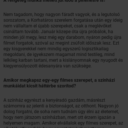
A rengeteg munka mellett jut időd a pihenésre is?
Nem tagadom, hogy nagyon fáradt vagyok, és a legutolsó
sorozatom, a Korhatáros szerelem forgatása után egy ideig
nem vállaltam el újabb szerepeket, csak a meglévőket
csináltam tovább. Január közepe óta újra próbálok, ha
minden jól megy, lesz még egy darabom, nyáron pedig újra
filmet forgatok, szóval az megint zsúfolt időszak lesz. Ezt
egy kisgyerekkel nem mindig egyszerű logisztikailag
megoldani, de igyekszem magamat mind testileg, mind
lelkileg karban tartani, mert a kislányomnak egy nyugodt és
kiegyensúlyozott édesanyára van szüksége.
Amikor megkapsz egy-egy filmes szerepet, a színházi
munkáidat kicsit háttérbe szorítod?
A színház egyrészt a kenyéradó gazdám, másrészt
számomra az jelenti a biztonságot, az otthont. Nagyon jó
dolog forgatni, de soha nem tudnám úgy élni az életemet,
hogy nem játszom színházban, mert ott érzem igazán a
helyemen magam. Amikor elvállalok egy filmes szerepet, az