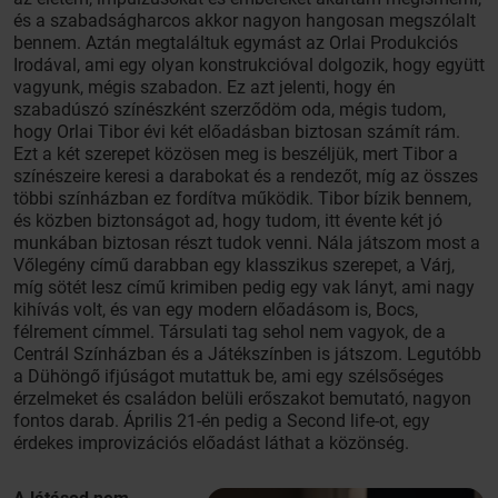
és a szabadságharcos akkor nagyon hangosan megszólalt
bennem. Aztán megtaláltuk egymást az Orlai Produkciós
Irodával, ami egy olyan konstrukcióval dolgozik, hogy együtt
vagyunk, mégis szabadon. Ez azt jelenti, hogy én
szabadúszó színészként szerződöm oda, mégis tudom,
hogy Orlai Tibor évi két előadásban biztosan számít rám.
Ezt a két szerepet közösen meg is beszéljük, mert Tibor a
színészeire keresi a darabokat és a rendezőt, míg az összes
többi színházban ez fordítva működik. Tibor bízik bennem,
és közben biztonságot ad, hogy tudom, itt évente két jó
munkában biztosan részt tudok venni. Nála játszom most a
Vőlegény című darabban egy klasszikus szerepet, a Várj,
míg sötét lesz című krimiben pedig egy vak lányt, ami nagy
kihívás volt, és van egy modern előadásom is, Bocs,
félrement címmel. Társulati tag sehol nem vagyok, de a
Centrál Színházban és a Játékszínben is játszom. Legutóbb
a Dühöngő ifjúságot mutattuk be, ami egy szélsőséges
érzelmeket és családon belüli erőszakot bemutató, nagyon
fontos darab. Április 21-én pedig a Second life-ot, egy
érdekes improvizációs előadást láthat a közönség.