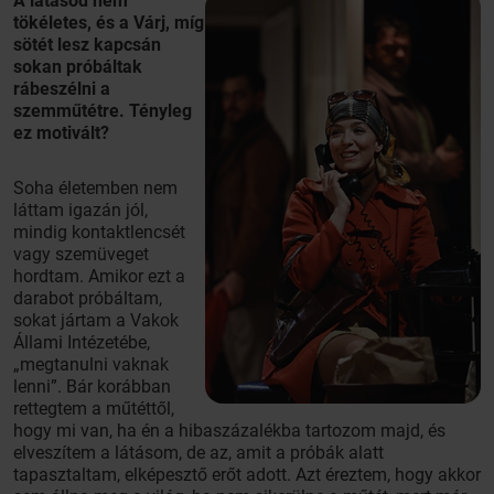
A látásod nem
tökéletes, és a Várj, míg
sötét lesz kapcsán
sokan próbáltak
rábeszélni a
szemműtétre. Tényleg
ez motivált?
Soha életemben nem
láttam igazán jól,
mindig kontaktlencsét
vagy szemüveget
hordtam. Amikor ezt a
darabot próbáltam,
sokat jártam a Vakok
Állami Intézetébe,
„megtanulni vaknak
lenni”. Bár korábban
rettegtem a műtéttől,
hogy mi van, ha én a hibaszázalékba tartozom majd, és
elveszítem a látásom, de az, amit a próbák alatt
tapasztaltam, elképesztő erőt adott. Azt éreztem, hogy akkor