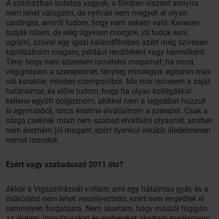
A színházban tudatos vagyok, a filmben viszont annyira
nem lehet válogatni, de nyilván nem megyek el olyan
castingra, amiről tudom, hogy nem nekem való. Kevesen
tudják rólam, de elég ügyesen mozgok, jól tudok esni,
ugrálni, szóval egy igazi kalandfilmben azért még szívesen
kipróbálnám magam, például rendőrként vagy kémnőként.
Tény, hogy nem szeretem ismételni magamat; ha most
végignézem a szerepeimet, tényleg mindegyik egészen más
női karakter, minden szempontból. Ma már ismerem a saját
határaimat, és előre tudom, hogy ha olyan kollégákkal
kellene együtt dolgoznom, akikkel nem a legjobbat hozzuk
ki egymásból, nincs értelme elvállalnom a szerepet. Csak a
sárga csekkek miatt nem szabad elvállalni olyasmit, amiben
nem érezném jól magam, ezért ilyenkor inkább illedelmesen
nemet mondok.
Ezért vagy szabadúszó 2011 óta?
Akkor a Vígszínháznál voltam, ami egy hatalmas gyár, és a
működést nem lehet veszélyeztetni, ezért nem engedtek el
semmilyen forgatásra. Nem akartam, hogy mástól függjön
az életem, impulzusokat és embereket akartam megismerni,