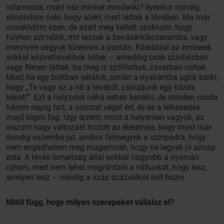
villamosra, miért néz minket mindenki? Ilyenkor mindig
elmondom neki, hogy azért, mert láttak a tévében. Ma már
viccelődöm ezen, de azért meg kellett szoknom, hogy
folyton azt nézik, mit teszek a bevásárlókosaramba, vagy
mennyire vagyok türelmes a postán. Ráadásul az emberek
sokkal közvetlenebbek lettek – ameddig csak színházban
vagy filmen láttak, ha meg is szólítottak, zavarban voltak.
Most ha egy boltban sétálok, simán a nyakamba ugrik bárki,
hogy „Te vagy az a nő a tévéből, csináljunk egy közös
képet!”. Ezt a helyzetet néha nehéz kezelni, de minden csoda
három napig tart, a sorozat véget ért, és ez a lelkesedés
majd kopni fog. Úgy érzem, most a helyemen vagyok, az
viszont nagy változást hozott az életembe, hogy most már
mindig eszembe jut, amikor felmegyek a színpadra, hogy
nem engedhetem meg magamnak, hogy ne legyek jó aznap
este. A tévés ismertség által sokkal nagyobb a nyomás
rajtam, mert nem lehet megrántani a vállunkat, hogy lesz,
amilyen lesz – mindig a száz százalékot kell hozni.
Mitől függ, hogy milyen szerepeket vállalsz el?