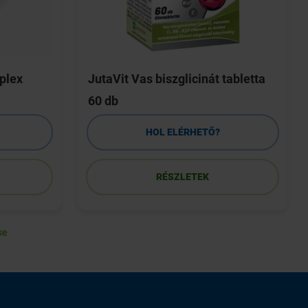
plex
JutaVit Vas biszglicinát tabletta
60 db
HOL ELÉRHETŐ?
RÉSZLETEK
se