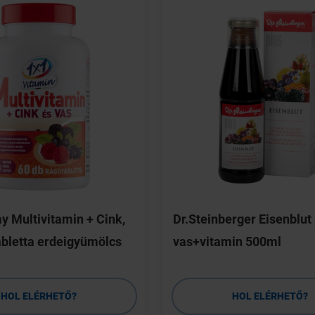
y Multivitamin + Cink,
Dr.Steinberger Eisenblut
abletta erdeigyümölcs
vas+vitamin 500ml
HOL ELÉRHETŐ?
HOL ELÉRHETŐ?