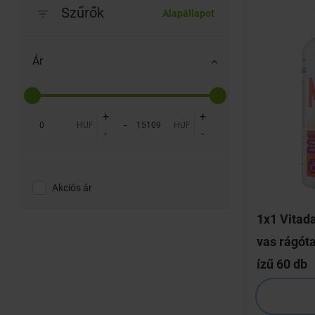
Szűrők
Alapállapot
Ár
+
+
-
HUF
HUF
-
-
Akciós ár
1x1 Vitada
vas rágót
ízű 60 db