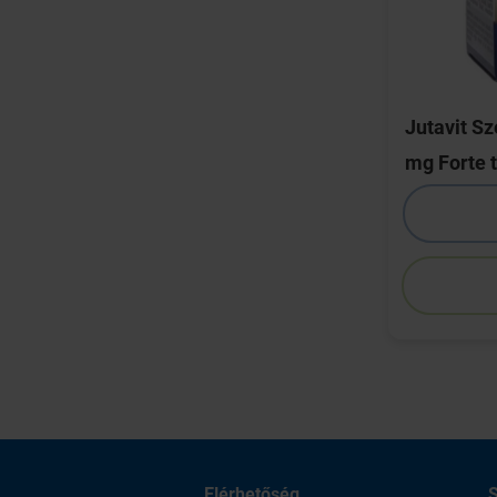
Jutavit S
mg Forte t
Elérhetőség
S