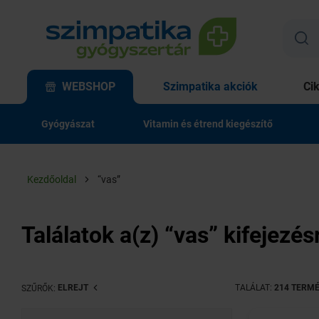
WEBSHOP
Szimpatika akciók
Ci
Gyógyászat
Vitamin és étrend kiegészítő
Kezdőoldal
“vas”
Találatok a(z) “vas” kifejezés
ELREJT
TALÁLAT:
214 TERM
SZŰRŐK: