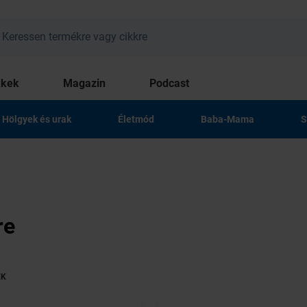
kkek
Magazin
Podcast
Hölgyek és urak
Életmód
Baba-Mama
S
re
ÉK