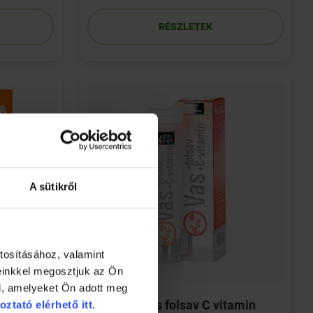
RÉSZLETEK
A sütikről
tosításához, valamint
einkkel megosztjuk az Ön
l, amelyeket Ön adott meg
ta 90 db
VitaPlus Vas folsav C vitamin
oztató elérhető itt.