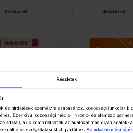
RÉSZLETEK
RÉSZLETEK
Részletek
ál
mak és hirdetések személyre szabásához, közösségi funkciók biz
hez. Ezenkívül közösségi média-, hirdető- és elemező partner
zó adatait, akik kombinálhatják az adatokat más olyan adatokka
as Plusz tabletta 30 db
BioCo szerves Vas tablet
asznált más szolgáltatásokból gyűjtöttek.
Az adatkezelési tájék