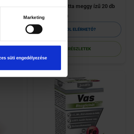
pezsgőtabletta meggy ízű 20 db
(Innopharm)
Marketing
HOL ELÉRHETŐ?
RÉSZLETEK
es süti engedélyezése