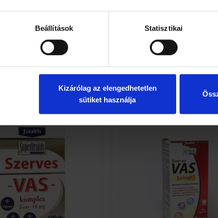
Beállítások
Statisztikai
HOL ELÉRHETŐ?
HOL ELÉRHETŐ?
RÉSZLETEK
RÉSZLETEK
Kizárólag az elengedhetetlen
Össz
sütiket használja